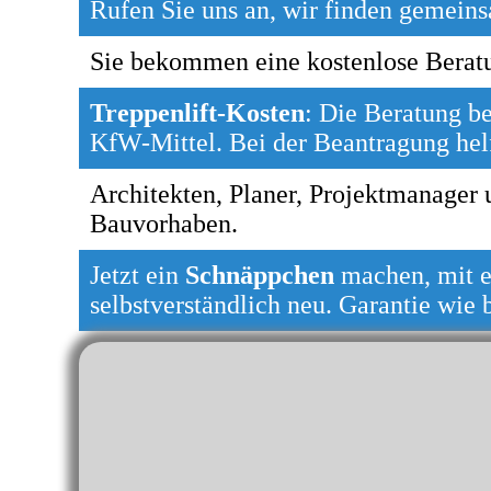
Rufen Sie uns an, wir fin­den ge­mein­s
Sie bekommen eine kos­ten­lo­se Be­ra­t
Treppenlift-Kosten
: Die Beratung bein
KfW-­Mit­tel. Bei der Be­an­tra­gung hel­
Architekten, Pla­ner, Pro­jekt­ma­na­ger u
Bau­vor­ha­ben.
Jetzt ein
Schnäppchen
machen, mit ei
selbstverständlich neu. Garantie wie