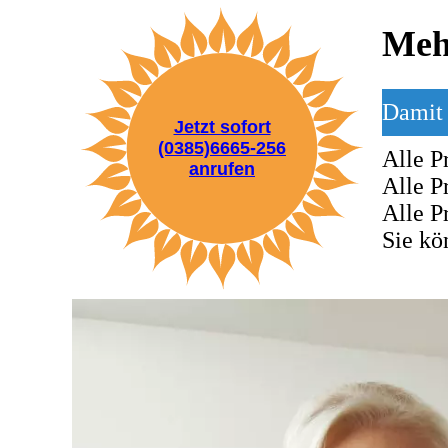
Meh
Damit 
Jetzt sofort
(0385)6665-256
Alle Pr
anrufen
Alle P
Alle Pr
Sie kö