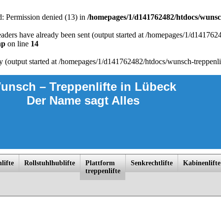
ed: Permission denied (13) in
/homepages/1/d141762482/htdocs/wunsch
r headers have already been sent (output started at /homepages/1/d14176
hp
on line
14
by (output started at /homepages/1/d141762482/htdocs/wunsch-treppenli
unsch – Treppenlifte
in Lübeck
Der Name sagt Alles
lifte
Rollstuhlhublifte
Platt­form
Senkrechtlifte
Kabinenlifte
trep­penlif­te
ngsborn, Laage, Ludwigslust, Lübeck, Lüneburg, Meyenburg, Nauen, Oranienburg, Parchim, Perleberg, Plau am See, Potsdam, Pr