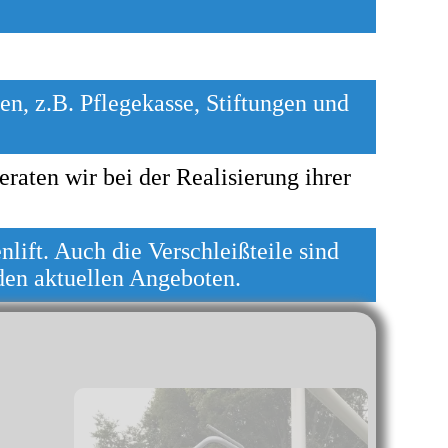
n, z.B. Pfle­ge­kas­se, Stif­tun­gen und
a­ten wir bei der Re­a­li­sie­rung ih­rer
ift. Auch die Verschleißteile sind
 den aktuellen Angeboten.