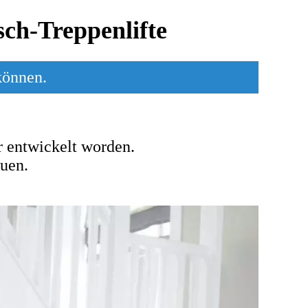
ch-Treppenlifte
können.
 ent­wickelt wor­den.
auen.