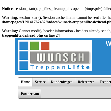
Notice
: session_start(): ps_files_cleanup_dir: opendir(/tmp/.priv) fail
Warning
: session_start(): Session cache limiter cannot be sent afte
/homepages/1/d141762482/htdocs/wunsch-treppenlifte.de/head.p
Warning
: Cannot modify header information - headers already sent 
treppenlifte.de/head.php
on line
24
W
Home
Service
Kundenfragen
Referenzen
Treppen
Partner von
Bad Doberan, Dannenberg, Dömitz, Falkensee, Greifswald, Grevesmühlen, Güstrow, Hagenow, Hamburg, Kühlu
Zarrentin