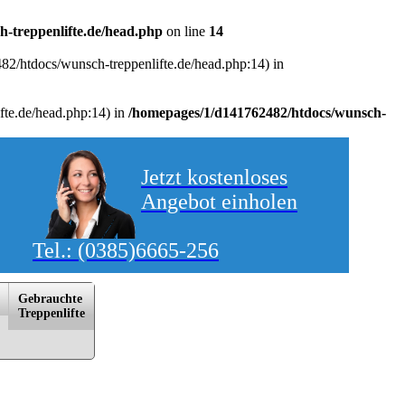
-treppenlifte.de/head.php
on line
14
2482/htdocs/wunsch-treppenlifte.de/head.php:14) in
fte.de/head.php:14) in
/homepages/1/d141762482/htdocs/wunsch-
Jetzt kostenloses
Angebot einholen
Tel.:
(0385)6665-256
Gebrauchte
Trep­pen­lif­te
itzwalk, Rostock, Schwerin, Sternberg, Stralsund, Waren/­Müritz, Warnemünde, Wismar, Wittstock/­Dosse,