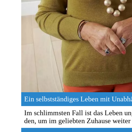
Ein selbstständiges Leben mit Un­ab­hän
Im schlimmsten Fall ist das Le­ben un­g
den, um im ge­lieb­ten Zu­hau­se wei­ter