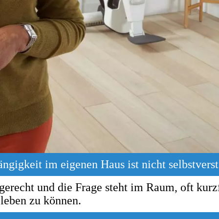
­gig­keit im eigenen Haus ist nicht selbst­ver­st
e­recht und die Fra­ge steht im Raum, oft kurz­
 le­ben zu kön­nen.