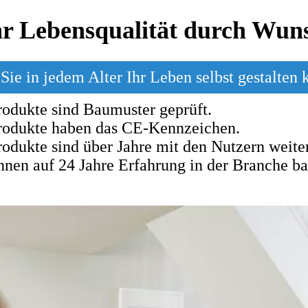
r Lebensqualität durch Wuns
Sie in jedem Alter Ihr Leben selbst gestalten 
odukte sind Bau­mus­ter ge­prüft.
rodukte haben das CE-­Kenn­ze­ichen.
odukte sind über Jah­re mit den Nut­zern wei­ter
nnen auf 24 Jahre Erfahrung in der Branche b