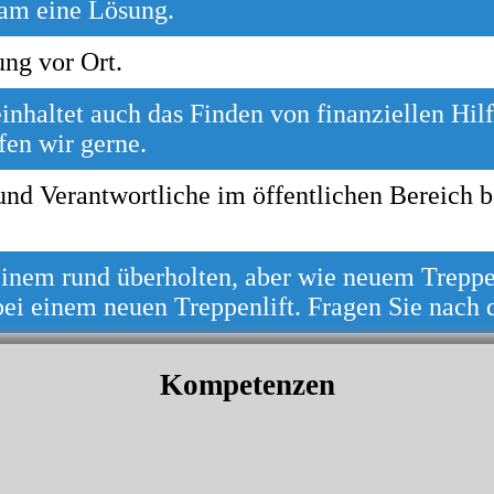
am ei­ne Lö­sung.
ung vor Ort.
haltet auch das Fin­den von fi­nan­ziel­len Hil­fe
fen wir ger­ne.
nd Ver­ant­wort­liche im öf­fent­lichen Be­reich be­r
nem rund überholten, aber wie neuem Treppenl
 bei einem neuen Treppenlift. Fragen Sie nach
Kompetenzen